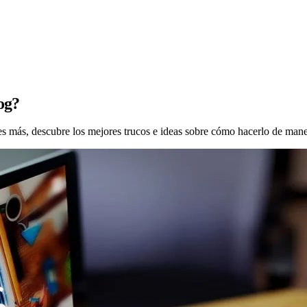
og?
es más, descubre los mejores trucos e ideas sobre cómo hacerlo de maner