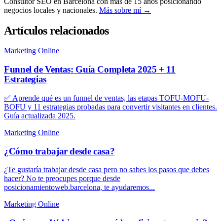
Consultor SEO en Barcelona con más de 15 años posicionando
negocios locales y nacionales.
Más sobre mí →
Artículos relacionados
Marketing Online
Funnel de Ventas: Guía Completa 2025 + 11
Estrategias
✅ Aprende qué es un funnel de ventas, las etapas TOFU-MOFU-
BOFU y 11 estrategias probadas para convertir visitantes en clientes.
Guía actualizada 2025.
Marketing Online
¿Cómo trabajar desde casa?
¿Te gustaría trabajar desde casa pero no sabes los pasos que debes
hacer? No te preocupes porque desde
posicionamientoweb.barcelona, te ayudaremos...
Marketing Online